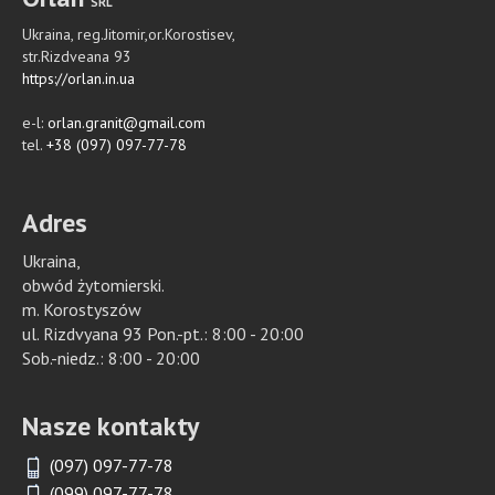
SRL
Ukraina, reg.Jitomir,or.Korostisev,
str.Rizdveana 93
https://orlan.in.ua
e-l:
orlan.granit@gmail.com
tel.
+38 (097) 097-77-78
Adres
Ukraina,
obwód żytomierski.
m. Korostyszów
ul. Rizdvyana 93 Pon.-pt.: 8:00 - 20:00
Sob.-niedz.: 8:00 - 20:00
Nasze kontakty
(097) 097-77-78
(099) 097-77-78